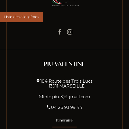
Liste des allergènes
PIU VALENTINE
184 Route des Trois Lucs,
location_on
13011 MARSEILLE
info.piu13@gmail.com
mail_outline
04 26 93 99 44
phone
Itinéraire