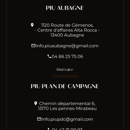
PIU AUBAGNE
1120 Route de Gémenos,
location_on
- Centre d'affaires Alta Rocca -
13400 Aubagne
info.piuaubagne@gmail.com
mail_outline
04 86 25 75 06
phone
Itinéraire
PIU PLAN DE CAMPAGNE
Chemin départemental 6,
location_on
13170 Les pennes-Mirabeau
info.piupdc@gmail.com
mail_outline
04 42 31 00 93
phone