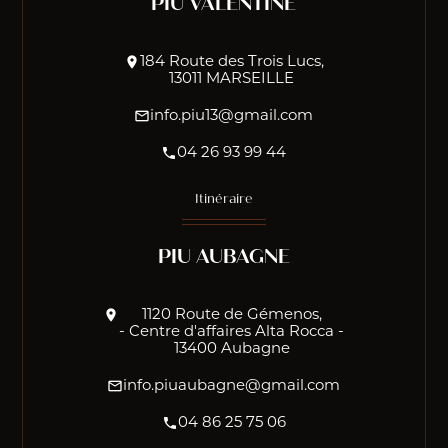
PIU VALENTINE
location_on
184 Route des Trois Lucs,
13011 MARSEILLE
mail_outline
info.piu13@gmail.com
phone
04 26 93 99 44
Itinéraire
PIU AUBAGNE
location_on
1120 Route de Gémenos,
- Centre d'affaires Alta Rocca -
13400 Aubagne
mail_outline
info.piuaubagne@gmail.com
phone
04 86 25 75 06