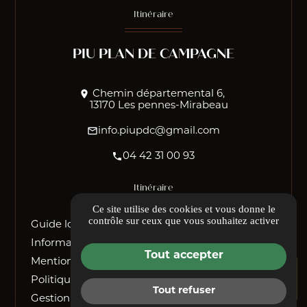
Itinéraire
PIU PLAN DE CAMPAGNE
location_on
Chemin départemental 6,
13170 Les pennes-Mirabeau
mail_outline
info.piupdc@gmail.com
phone
04 42 31 00 93
Itinéraire
Ce site utilise des cookies et vous donne le
contrôle sur ceux que vous souhaitez activer
Guide local
Informations complémentaires
Tout accepter
Mentions légales
Politique de confidentialité
Tout refuser
Gestion des cookies