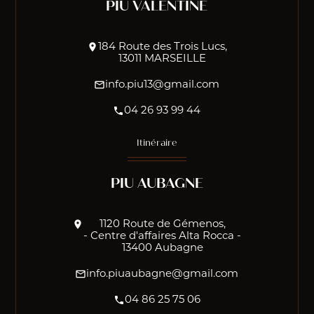
PIU VALENTINE
location_on
184 Route des Trois Lucs,
13011 MARSEILLE
mail_outline
info.piu13@gmail.com
phone
04 26 93 99 44
Itinéraire
PIU AUBAGNE
location_on
1120 Route de Gémenos,
- Centre d'affaires Alta Rocca -
13400 Aubagne
mail_outline
info.piuaubagne@gmail.com
phone
04 86 25 75 06