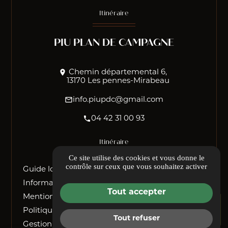
Itinéraire
PIU PLAN DE CAMPAGNE
location_on
Chemin départemental 6,
13170 Les pennes-Mirabeau
mail_outline
info.piupdc@gmail.com
phone
04 42 31 00 93
Itinéraire
Ce site utilise des cookies et vous donne le
contrôle sur ceux que vous souhaitez activer
Guide local
Informations complémentaires
Tout accepter
Mentions légales
Politique de confidentialité
Tout refuser
Gestion des cookies