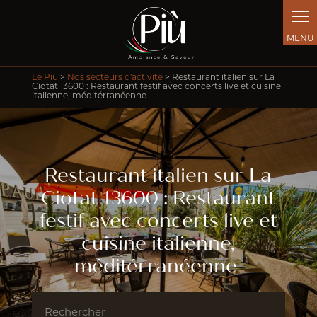
Panneau de gestion des cookies
Le Più
>
Nos secteurs d'activité
> Restaurant italien sur La
Ciotat 13600 : Restaurant festif avec concerts live et cuisine
italienne, méditérranéenne
Restaurant italien sur La
Ciotat 13600 : Restaurant
festif avec concerts live et
cuisine italienne,
méditérranéenne
Rechercher