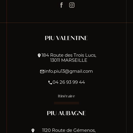
PIU VALENTINE
location_on
184 Route des Trois Lucs,
13011 MARSEILLE
mail_outline
info.piu13@gmail.com
phone
04 26 93 99 44
Itinéraire
PIU AUBAGNE
location_on
1120 Route de Gémenos,