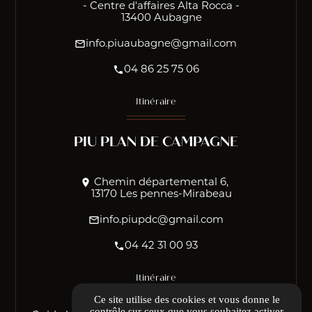
- Centre d'affaires Alta Rocca -
13400 Aubagne
mail_outline
info.piuaubagne@gmail.com
phone
04 86 25 75 06
Itinéraire
PIU PLAN DE CAMPAGNE
location_on
Chemin départemental 6,
13170 Les pennes-Mirabeau
mail_outline
info.piupdc@gmail.com
phone
04 42 31 00 93
Itinéraire
Ce site utilise des cookies et vous donne le
contrôle sur ceux que vous souhaitez activer